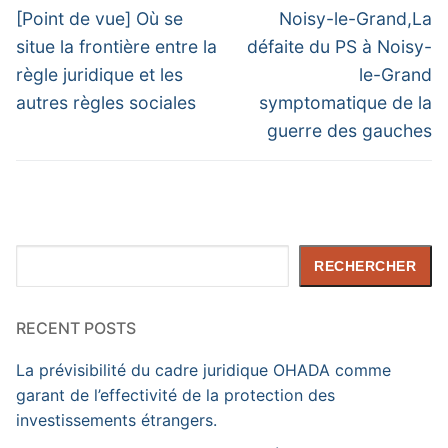
de
Previous
Next
[Point de vue] Où se
Noisy-le-Grand,La
post:
post:
l’article
situe la frontière entre la
défaite du PS à Noisy-
règle juridique et les
le-Grand
autres règles sociales
symptomatique de la
guerre des gauches
Rechercher
RECHERCHER
RECENT POSTS
La prévisibilité du cadre juridique OHADA comme
garant de l’effectivité de la protection des
investissements étrangers.