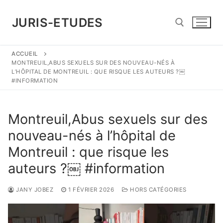
Aller
au
JURIS-ETUDES
contenu
ACCUEIL
Rechercher :
MONTREUIL,ABUS SEXUELS SUR DES NOUVEAU-NÉS À
L’HÔPITAL DE MONTREUIL : QUE RISQUE LES AUTEURS ?￼
#INFORMATION
Montreuil,Abus sexuels sur des
nouveau-nés à l’hôpital de
Montreuil : que risque les
auteurs ?￼ #information
JANY JOBEZ
1 FÉVRIER 2026
HORS CATÉGORIES