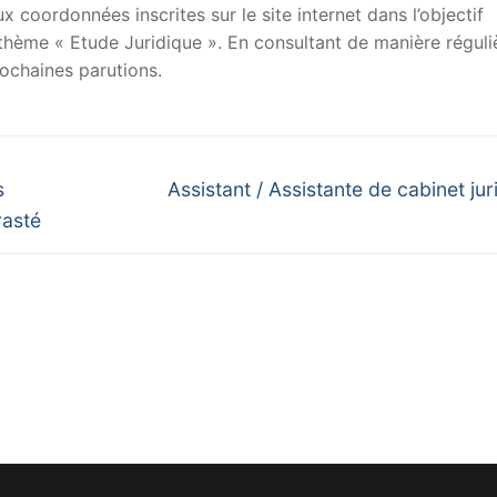
x coordonnées inscrites sur le site internet dans l’objectif
u thème « Etude Juridique ». En consultant de manière réguli
ochaines parutions.
Next
s
Assistant / Assistante de cabinet jur
post:
rasté