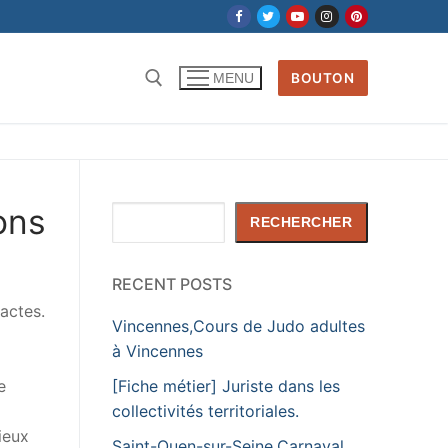
BOUTON
MENU
Rechercher :
ons
Rechercher
RECHERCHER
RECENT POSTS
 actes.
Vincennes,Cours de Judo adultes
à Vincennes
[Fiche métier] Juriste dans les
e
collectivités territoriales.
ieux
Saint-Ouen-sur-Seine,Carnaval