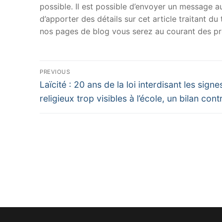
possible. Il est possible d’envoyer un message au
d’apporter des détails sur cet article traitant d
nos pages de blog vous serez au courant des pr
Navigation
PREVIOUS
Previous
de
Laïcité : 20 ans de la loi interdisant les signe
post:
religieux trop visibles à l’école, un bilan cont
l’article