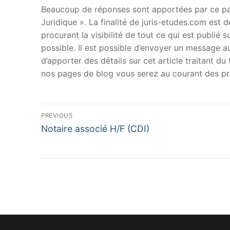
Beaucoup de réponses sont apportées par ce papi
Juridique ». La finalité de juris-etudes.com est
procurant la visibilité de tout ce qui est publié 
possible. Il est possible d’envoyer un message au
d’apporter des détails sur cet article traitant d
nos pages de blog vous serez au courant des pr
Navigation
PREVIOUS
Previous
de
Notaire associé H/F (CDI)
post:
l’article