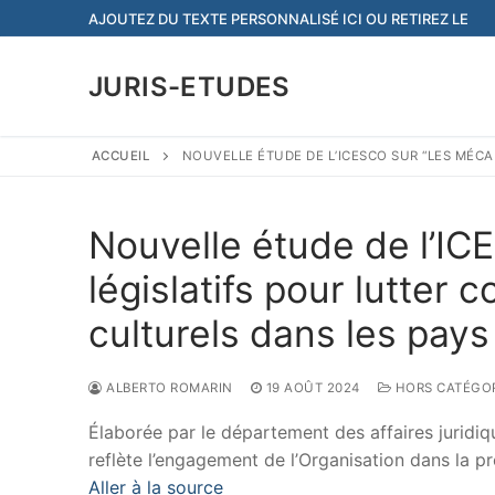
Aller
AJOUTEZ DU TEXTE PERSONNALISÉ ICI OU RETIREZ LE
au
contenu
JURIS-ETUDES
ACCUEIL
NOUVELLE ÉTUDE DE L’ICESCO SUR “LES MÉCAN
Nouvelle étude de l’I
législatifs pour lutter co
culturels dans les pays
ALBERTO ROMARIN
19 AOÛT 2024
HORS CATÉGOR
Élaborée par le département des affaires juridiq
reflète l’engagement de l’Organisation dans la pr
Aller à la source