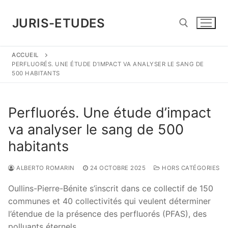
Aller
au
JURIS-ETUDES
contenu
ACCUEIL
Rechercher :
PERFLUORÉS. UNE ÉTUDE D’IMPACT VA ANALYSER LE SANG DE
500 HABITANTS
Perfluorés. Une étude d’impact
va analyser le sang de 500
habitants
ALBERTO ROMARIN
24 OCTOBRE 2025
HORS CATÉGORIES
Oullins-Pierre-Bénite s’inscrit dans ce collectif de 150
communes et 40 collectivités qui veulent déterminer
l’étendue de la présence des perfluorés (PFAS), des
polluants éternels.