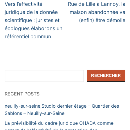
de
Previous
Next
Vers l’effectivité
Rue de Lille à Lannoy, la
post:
post:
l’article
juridique de la donnée
maison abandonnée va
scientifique : juristes et
(enfin) être démolie
écologues élaborons un
référentiel commun
Rechercher
RECHERCHER
RECENT POSTS
neuilly-sur-seine,Studio dernier étage – Quartier des
Sablons – Neuilly-sur-Seine
La prévisibilité du cadre juridique OHADA comme