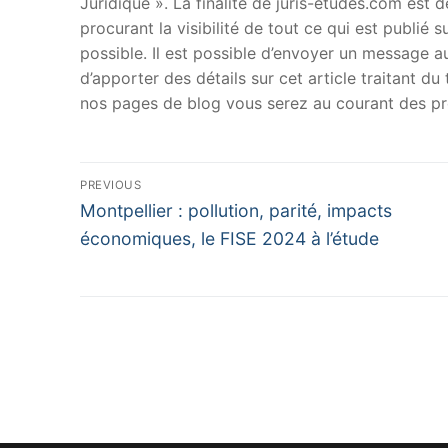
Juridique ». La finalité de juris-etudes.com est
procurant la visibilité de tout ce qui est publié 
possible. Il est possible d’envoyer un message au
d’apporter des détails sur cet article traitant d
nos pages de blog vous serez au courant des pr
Navigation
PREVIOUS
Previous
de
Montpellier : pollution, parité, impacts
post:
économiques, le FISE 2024 à l’étude
l’article