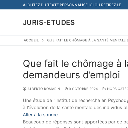
Aller
AJOUTEZ DU TEXTE PERSONNALISÉ ICI OU RETIREZ LE
au
contenu
JURIS-ETUDES
ACCUEIL
QUE FAIT LE CHÔMAGE À LA SANTÉ MENTALE
Que fait le chômage à 
demandeurs d’emploi
ALBERTO ROMARIN
9 OCTOBRE 2024
HORS CATÉ
Une étude de l’Institut de recherche en Psychody
à l’évolution de la santé mentale des individus 
Aller à la source
Beaucoup de réponses sont apportées par ce papi