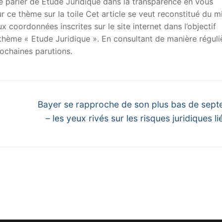
 de parler de Etude Juridique dans la transparence en vous
sur ce thème sur la toile Cet article se veut reconstitué du m
x coordonnées inscrites sur le site internet dans l’objectif
u thème « Etude Juridique ». En consultant de manière réguli
ochaines parutions.
Next
Bayer se rapproche de son plus bas de sep
post:
– les yeux rivés sur les risques juridiques l