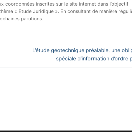
x coordonnées inscrites sur le site internet dans l’objectif
u thème « Etude Juridique ». En consultant de manière réguli
ochaines parutions.
Next
L’étude géotechnique préalable, une obli
post:
spéciale d’information d’ordre p