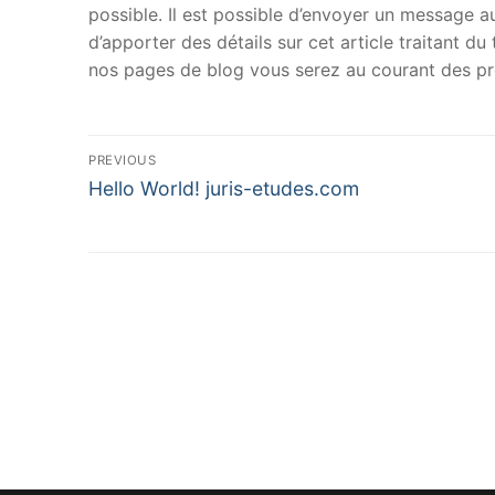
possible. Il est possible d’envoyer un message au
d’apporter des détails sur cet article traitant d
nos pages de blog vous serez au courant des pr
Navigation
PREVIOUS
Previous
de
Hello World! juris-etudes.com
post:
l’article