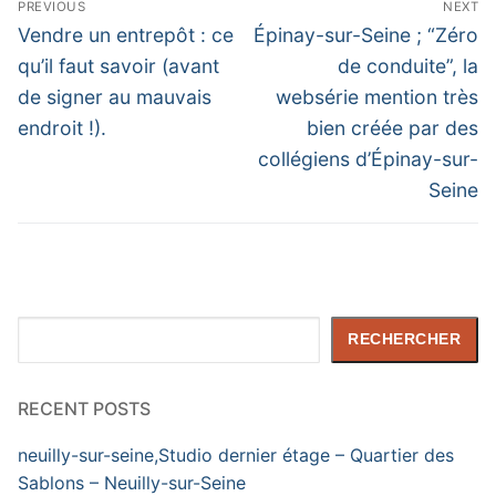
PREVIOUS
NEXT
de
Previous
Next
Vendre un entrepôt : ce
Épinay-sur-Seine ; “Zéro
post:
post:
l’article
qu’il faut savoir (avant
de conduite”, la
de signer au mauvais
websérie mention très
endroit !).
bien créée par des
collégiens d’Épinay-sur-
Seine
Rechercher
RECHERCHER
RECENT POSTS
neuilly-sur-seine,Studio dernier étage – Quartier des
Sablons – Neuilly-sur-Seine