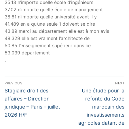
35.13 n’importe quelle école d’ingénieurs
37.02 n’importe quelle école de management
38.61 n’importe quelle université avant il y
41.489 en a qu’une seule 1 doivent se dire
43.89 merci au département elle est à mon avis
48.329 elle est vraiment l’architecte de
50.85 l’enseignement supérieur dans ce
53.039 département
.
Navigation
PREVIOUS
NEXT
de
Previous
Next
Stagiaire droit des
Une étude pour la
post:
post:
l’article
affaires – Direction
refonte du Code
juridique – Paris – juillet
marocain des
2026 H/F
investissements
agricoles datant de