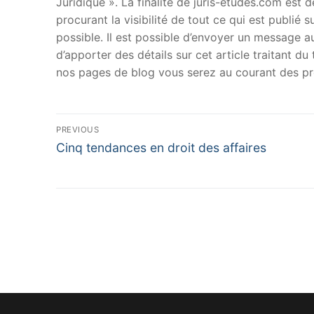
Juridique ». La finalité de juris-etudes.com est
procurant la visibilité de tout ce qui est publié 
possible. Il est possible d’envoyer un message au
d’apporter des détails sur cet article traitant d
nos pages de blog vous serez au courant des pr
Navigation
PREVIOUS
Previous
de
Cinq tendances en droit des affaires
post:
l’article