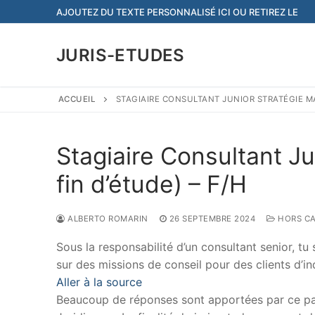
Aller
AJOUTEZ DU TEXTE PERSONNALISÉ ICI OU RETIREZ LE
au
contenu
JURIS-ETUDES
ACCUEIL
STAGIAIRE CONSULTANT JUNIOR STRATÉGIE MA
Stagiaire Consultant Ju
fin d’étude) – F/H
ALBERTO ROMARIN
26 SEPTEMBRE 2024
HORS CA
Sous la responsabilité d’un consultant senior, tu
sur des missions de conseil pour des clients d’i
Aller à la source
Beaucoup de réponses sont apportées par ce papi