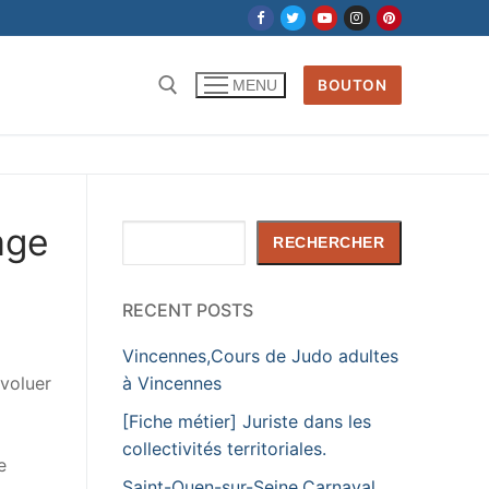
BOUTON
MENU
Rechercher :
age
Rechercher
RECHERCHER
RECENT POSTS
Vincennes,Cours de Judo adultes
évoluer
à Vincennes
[Fiche métier] Juriste dans les
collectivités territoriales.
e
Saint-Ouen-sur-Seine,Carnaval