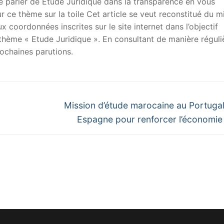
 de parler de Etude Juridique dans la transparence en vous
sur ce thème sur la toile Cet article se veut reconstitué du m
x coordonnées inscrites sur le site internet dans l’objectif
u thème « Etude Juridique ». En consultant de manière réguli
ochaines parutions.
Next
Mission d’étude marocaine au Portugal
post:
Espagne pour renforcer l’économie