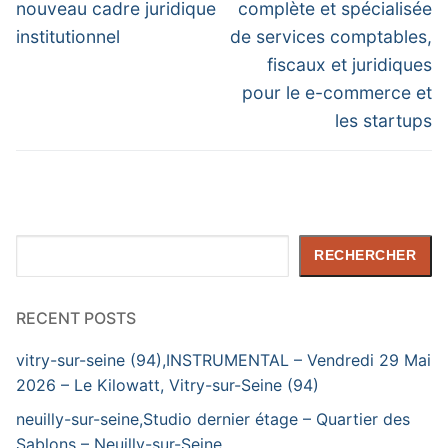
post:
post:
l’article
nouveau cadre juridique
complète et spécialisée
institutionnel
de services comptables,
fiscaux et juridiques
pour le e-commerce et
les startups
Rechercher
RECHERCHER
RECENT POSTS
vitry-sur-seine (94),INSTRUMENTAL – Vendredi 29 Mai
2026 – Le Kilowatt, Vitry-sur-Seine (94)
neuilly-sur-seine,Studio dernier étage – Quartier des
Sablons – Neuilly-sur-Seine