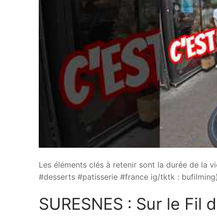
Les éléments clés à retenir sont la durée de la v
#desserts #patisserie #france ig/tktk : bufilming) 
SURESNES : Sur le Fil d