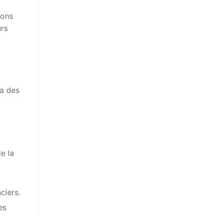
ions
urs
 a des
e la
ciers.
es