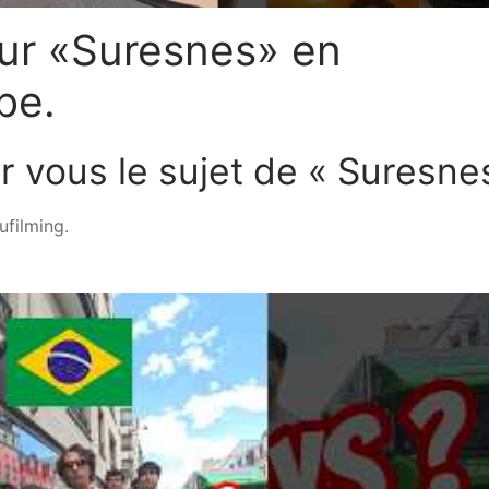
 sur «Suresnes» en
be.
 vous le sujet de « Suresnes
ufilming.