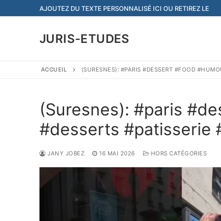
Aller
AJOUTEZ DU TEXTE PERSONNALISÉ ICI OU RETIREZ LE
au
contenu
JURIS-ETUDES
ACCUEIL
(SURESNES): #PARIS #DESSERT #FOOD #HUMOU
(Suresnes): #paris #d
#desserts #patisserie #
JANY JOBEZ
16 MAI 2026
HORS CATÉGORIES