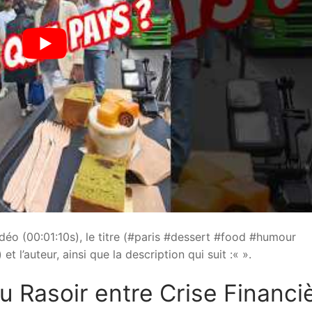
idéo (00:01:10s), le titre (#paris #dessert #food #humour
et l’auteur, ainsi que la description qui suit :«
».
u Rasoir entre Crise Financi