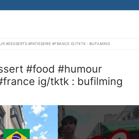
R #DESSERTS #PATISSERIE #FRANCE IG/TKTK : BUFILMING
essert #food #humour
france ig/tktk : bufilming