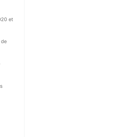
020 et
 de
e
es