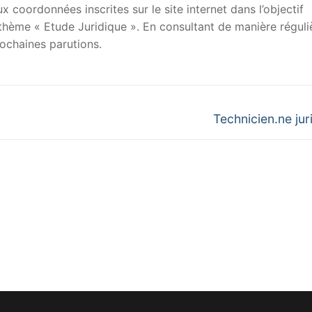
x coordonnées inscrites sur le site internet dans l’objectif
u thème « Etude Juridique ». En consultant de manière réguli
ochaines parutions.
Next
Technicien.ne jur
post: