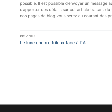
possible. Il est possible d’envoyer un message au
d’apporter des détails sur cet article traitant d
nos pages de blog vous serez au courant des pr
Navigation
PREVIOUS
Previous
de
Le luxe encore frileux face à l’IA
post:
l’article