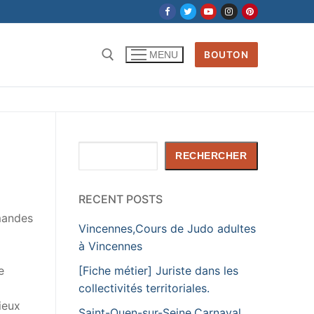
BOUTON
MENU
Rechercher :
Rechercher
RECHERCHER
RECENT POSTS
emandes
Vincennes,Cours de Judo adultes
à Vincennes
[Fiche métier] Juriste dans les
e
collectivités territoriales.
ieux
Saint-Ouen-sur-Seine,Carnaval