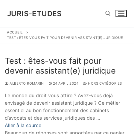
Aller
au
JURIS-ETUDES
contenu
ACCUEIL
Rechercher :
TEST : ÊTES-VOUS FAIT POUR DEVENIR ASSISTANT(E) JURIDIQUE
Test : êtes-vous fait pour
devenir assistant(e) juridique
ALBERTO ROMARIN
24 AVRIL 2024
HORS CATÉGORIES
Le monde du droit vous attire ? Avez-vous déjà
envisagé de devenir assistant juridique ? Ce métier
essentiel au bon fonctionnement des cabinets
d’avocats et des services juridiques des …
Aller à la source
Beaucoup de réponses sont apportées par ce papier