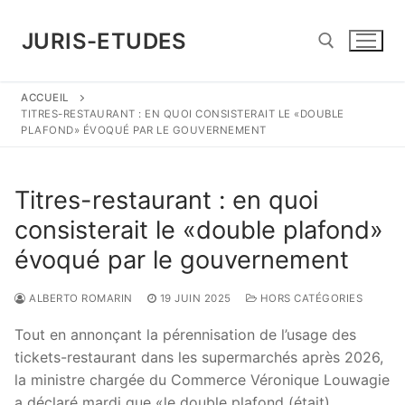
Aller
au
JURIS-ETUDES
contenu
ACCUEIL
Rechercher :
TITRES-RESTAURANT : EN QUOI CONSISTERAIT LE «DOUBLE
PLAFOND» ÉVOQUÉ PAR LE GOUVERNEMENT
Titres-restaurant : en quoi
consisterait le «double plafond»
évoqué par le gouvernement
ALBERTO ROMARIN
19 JUIN 2025
HORS CATÉGORIES
Tout en annonçant la pérennisation de l’usage des
tickets-restaurant dans les supermarchés après 2026,
la ministre chargée du Commerce Véronique Louwagie
a déclaré mardi que «le double plafond (était) …