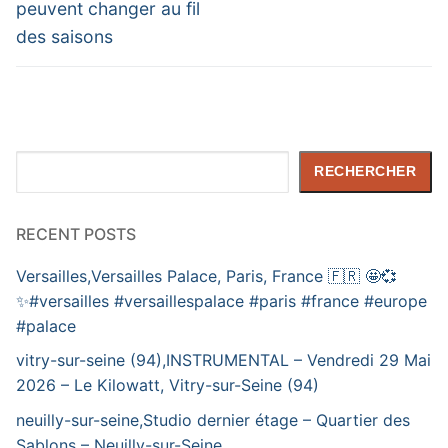
post:
post:
l’article
peuvent changer au fil
des saisons
Rechercher
RECHERCHER
RECENT POSTS
Versailles,Versailles Palace, Paris, France 🇫🇷 🤩💞
✨️#versailles #versaillespalace #paris #france #europe
#palace
vitry-sur-seine (94),INSTRUMENTAL – Vendredi 29 Mai
2026 – Le Kilowatt, Vitry-sur-Seine (94)
neuilly-sur-seine,Studio dernier étage – Quartier des
Sablons – Neuilly-sur-Seine