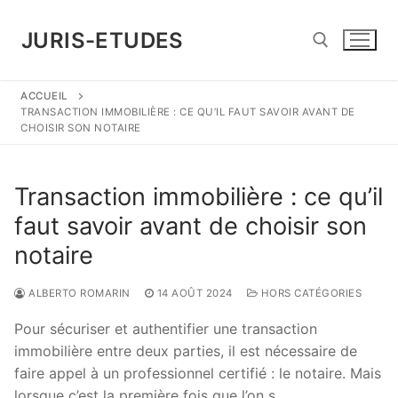
Aller
au
JURIS-ETUDES
contenu
ACCUEIL
Rechercher :
TRANSACTION IMMOBILIÈRE : CE QU’IL FAUT SAVOIR AVANT DE
CHOISIR SON NOTAIRE
Transaction immobilière : ce qu’il
faut savoir avant de choisir son
notaire
ALBERTO ROMARIN
14 AOÛT 2024
HORS CATÉGORIES
Pour sécuriser et authentifier une transaction
immobilière entre deux parties, il est nécessaire de
faire appel à un professionnel certifié : le notaire. Mais
lorsque c’est la première fois que l’on s …