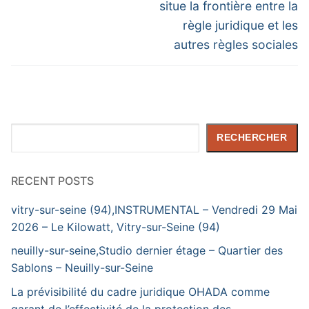
post:
post:
l’article
situe la frontière entre la
règle juridique et les
autres règles sociales
Rechercher
RECHERCHER
RECENT POSTS
vitry-sur-seine (94),INSTRUMENTAL – Vendredi 29 Mai
2026 – Le Kilowatt, Vitry-sur-Seine (94)
neuilly-sur-seine,Studio dernier étage – Quartier des
Sablons – Neuilly-sur-Seine
La prévisibilité du cadre juridique OHADA comme
garant de l’effectivité de la protection des