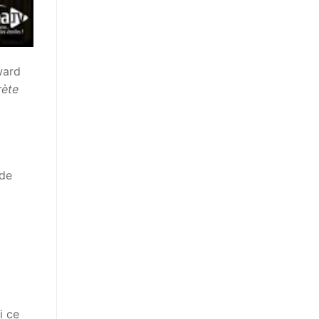
ward
rète
 de
i ce