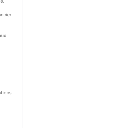
s.
ancier
aux
ations