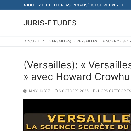
Aller
AJOUTEZ DU TEXTE PERSONNALISÉ ICI OU RETIREZ LE
au
contenu
JURIS-ETUDES
ACCUEIL
(VERSAILLES): « VERSAILLES : LA SCIENCE S
(Versailles): « Versaill
» avec Howard Crowhu
JANY JOBEZ
6 OCTOBRE 2025
HORS CATÉGORIE