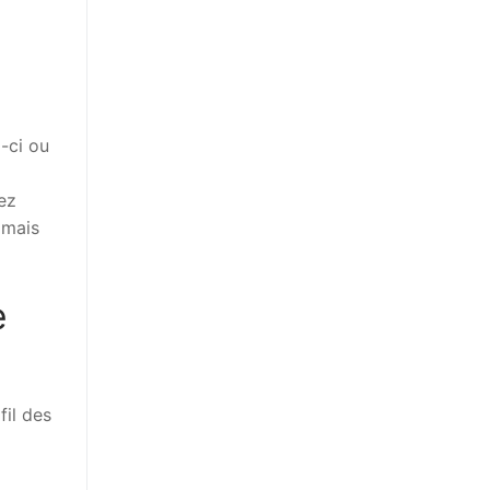
-ci ou
ez
amais
e
fil des