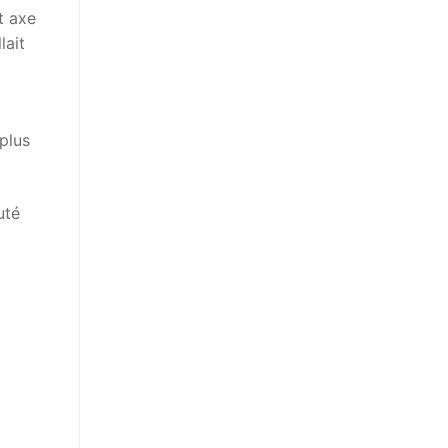
t axe
lait
plus
uté