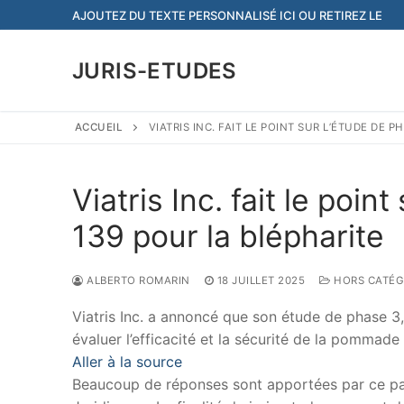
Aller
AJOUTEZ DU TEXTE PERSONNALISÉ ICI OU RETIREZ LE
au
contenu
JURIS-ETUDES
ACCUEIL
VIATRIS INC. FAIT LE POINT SUR L’ÉTUDE DE 
Viatris Inc. fait le poi
139 pour la blépharite
ALBERTO ROMARIN
18 JUILLET 2025
HORS CATÉG
Viatris Inc. a annoncé que son étude de phase 3,
évaluer l’efficacité et la sécurité de la pommad
Aller à la source
Beaucoup de réponses sont apportées par ce papi