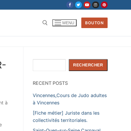
BOUTON
MENU
Rechercher :
R-
Rechercher
RECHERCHER
RECENT POSTS
Vincennes,Cours de Judo adultes
nt à
à Vincennes
[Fiche métier] Juriste dans les
collectivités territoriales.
e
Saint-Ouen-sur-Seine,Carnaval