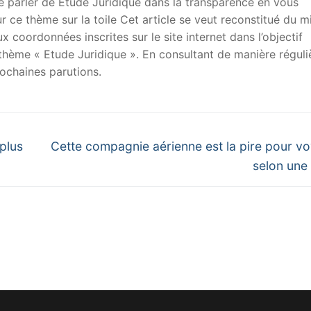
 de parler de Etude Juridique dans la transparence en vous
sur ce thème sur la toile Cet article se veut reconstitué du m
x coordonnées inscrites sur le site internet dans l’objectif
u thème « Etude Juridique ». En consultant de manière réguli
ochaines parutions.
Next
 plus
Cette compagnie aérienne est la pire pour v
post:
selon une