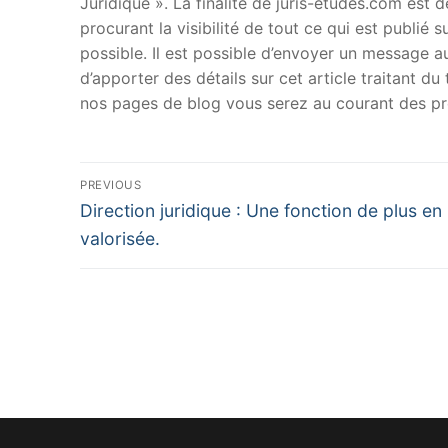
Juridique ». La finalité de juris-etudes.com est
procurant la visibilité de tout ce qui est publié 
possible. Il est possible d’envoyer un message au
d’apporter des détails sur cet article traitant d
nos pages de blog vous serez au courant des pr
Navigation
PREVIOUS
Previous
de
Direction juridique : Une fonction de plus en
post:
valorisée.
l’article