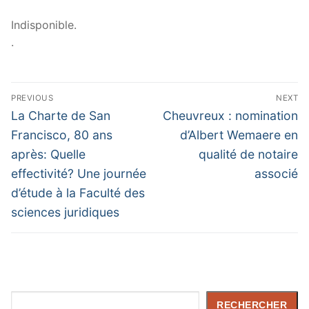
Indisponible.
.
Navigation
PREVIOUS
NEXT
de
Previous
Next
La Charte de San
Cheuvreux : nomination
post:
post:
l’article
Francisco, 80 ans
d’Albert Wemaere en
après: Quelle
qualité de notaire
effectivité? Une journée
associé
d’étude à la Faculté des
sciences juridiques
Rechercher
RECHERCHER