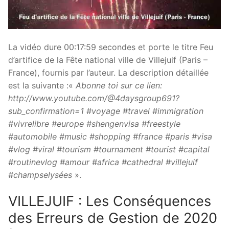
La vidéo dure 00:17:59 secondes et porte le titre Feu
d’artifice de la Fête national ville de Villejuif (Paris –
France), fournis par l’auteur. La description détaillée
est la suivante :«
Abonne toi sur ce lien:
http://www.youtube.com/@4daysgroup691?
sub_confirmation=1 #voyage #travel #immigration
#vivrelibre #europe #shengenvisa #freestyle
#automobile #music #shopping #france #paris #visa
#vlog #viral #tourism #tournament #tourist #capital
#routinevlog #amour #africa #cathedral #villejuif
#champselysées
».
VILLEJUIF : Les Conséquences
des Erreurs de Gestion de 2020