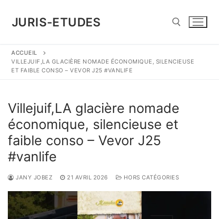
Aller
au
JURIS-ETUDES
contenu
ACCUEIL
Rechercher :
VILLEJUIF,LA GLACIÈRE NOMADE ÉCONOMIQUE, SILENCIEUSE
ET FAIBLE CONSO – VEVOR J25 #VANLIFE
Villejuif,LA glacière nomade
économique, silencieuse et
faible conso – Vevor J25
#vanlife
JANY JOBEZ
21 AVRIL 2026
HORS CATÉGORIES