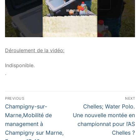
Déroulement de la vidéo:
Indisponible.
.
Navigation
PREVIOUS
NEXT
de
Previous
Next
Champigny-sur-
Chelles; Water Polo.
post:
post:
l’article
Marne,Mobilité de
Une nouvelle montée en
management à
championnat pour l’AS
Champigny sur Marne,
Chelles ?