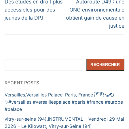
de
Previous
Next
Des études en droit plus
Autoroute D49 : une
post:
post:
l’article
accessibles pour des
ONG environnementale
jeunes de la DPJ
obtient gain de cause en
justice
Rechercher
RECHERCHER
RECENT POSTS
Versailles,Versailles Palace, Paris, France 🇫🇷 🤩💞
✨️#versailles #versaillespalace #paris #france #europe
#palace
vitry-sur-seine (94),INSTRUMENTAL – Vendredi 29 Mai
2026 – Le Kilowatt, Vitry-sur-Seine (94)