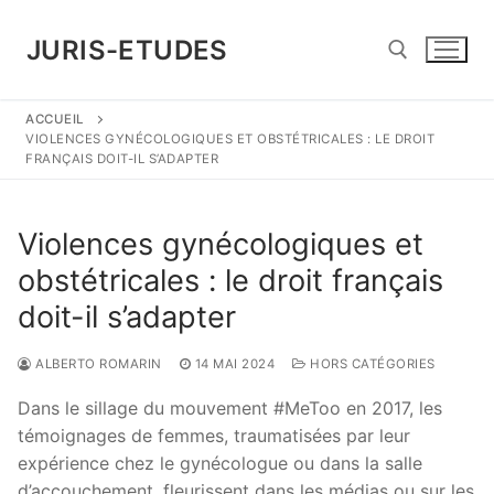
Aller
au
JURIS-ETUDES
contenu
ACCUEIL
Rechercher :
VIOLENCES GYNÉCOLOGIQUES ET OBSTÉTRICALES : LE DROIT
FRANÇAIS DOIT-IL S’ADAPTER
Violences gynécologiques et
obstétricales : le droit français
doit-il s’adapter
ALBERTO ROMARIN
14 MAI 2024
HORS CATÉGORIES
Dans le sillage du mouvement #MeToo en 2017, les
témoignages de femmes, traumatisées par leur
expérience chez le gynécologue ou dans la salle
d’accouchement, fleurissent dans les médias ou sur les