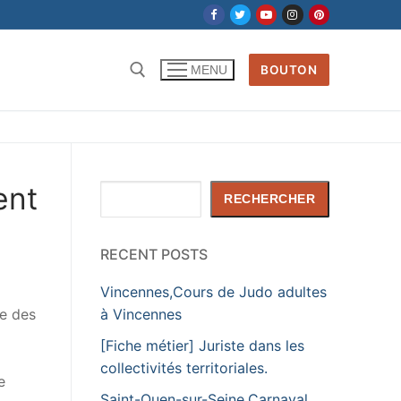
BOUTON
MENU
Rechercher :
ent
Rechercher
RECHERCHER
RECENT POSTS
Vincennes,Cours de Judo adultes
te des
à Vincennes
[Fiche métier] Juriste dans les
collectivités territoriales.
e
Saint-Ouen-sur-Seine,Carnaval