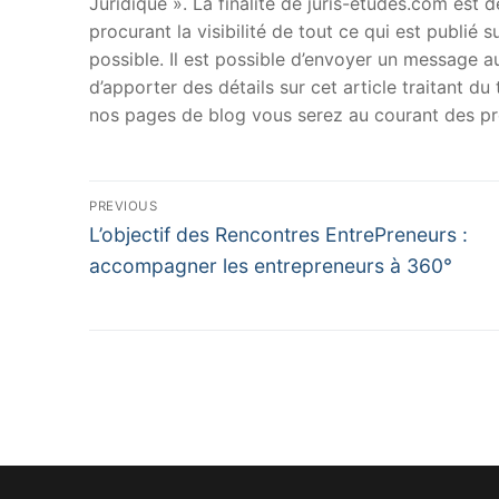
Juridique ». La finalité de juris-etudes.com est
procurant la visibilité de tout ce qui est publié 
possible. Il est possible d’envoyer un message au
d’apporter des détails sur cet article traitant d
nos pages de blog vous serez au courant des pr
Navigation
PREVIOUS
Previous
de
L’objectif des Rencontres EntrePreneurs :
post:
accompagner les entrepreneurs à 360°
l’article