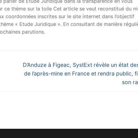
 de parler de Etude Juridique dans la transparence en vous
sur ce thème sur la toile Cet article se veut reconstitué du m
x coordonnées inscrites sur le site internet dans l’objectif
u thème « Etude Juridique ». En consultant de manière réguli
ochaines parutions.
Next
D’Anduze à Figeac, SystExt révèle un état des
post:
de l’après-mine en France et rendra public, fin
son r