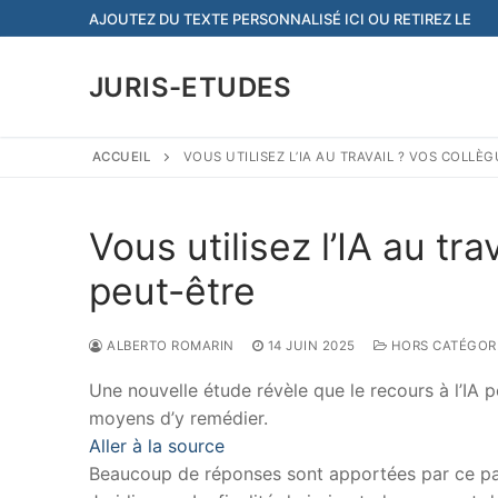
Aller
AJOUTEZ DU TEXTE PERSONNALISÉ ICI OU RETIREZ LE
au
contenu
JURIS-ETUDES
ACCUEIL
VOUS UTILISEZ L’IA AU TRAVAIL ? VOS COLL
Vous utilisez l’IA au tr
peut-être
ALBERTO ROMARIN
14 JUIN 2025
HORS CATÉGOR
Une nouvelle étude révèle que le recours à l’IA po
moyens d’y remédier.
Aller à la source
Beaucoup de réponses sont apportées par ce papi