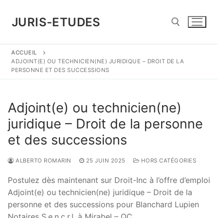
Aller
au
JURIS-ETUDES
contenu
ACCUEIL
Rechercher :
ADJOINT(E) OU TECHNICIEN(NE) JURIDIQUE – DROIT DE LA
PERSONNE ET DES SUCCESSIONS
Adjoint(e) ou technicien(ne)
juridique – Droit de la personne
et des successions
ALBERTO ROMARIN
25 JUIN 2025
HORS CATÉGORIES
Postulez dès maintenant sur Droit-Inc à l’offre d’emploi
Adjoint(e) ou technicien(ne) juridique – Droit de la
personne et des successions pour Blanchard Lupien
Notaires S.e.n.c.r.l. à Mirabel – QC.