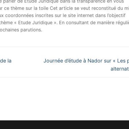
 de parler de Etude Juridique dans la transparence en vous
sur ce thème sur la toile Cet article se veut reconstitué du m
x coordonnées inscrites sur le site internet dans l’objectif
u thème « Etude Juridique ». En consultant de manière réguli
ochaines parutions.
Next
 de la
Journée d’étude à Nador sur « Les 
post:
alternat