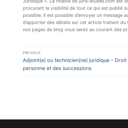
Juridique ». La finalité de juris-etudes.com est
procurant la visibilité de tout ce qui est publié 
possible. Il est possible d’envoyer un message au
d’apporter des détails sur cet article traitant d
nos pages de blog vous serez au courant des pr
Navigation
PREVIOUS
Previous
de
Adjoint(e) ou technicien(ne) juridique – Droit
post:
personne et des successions
l’article