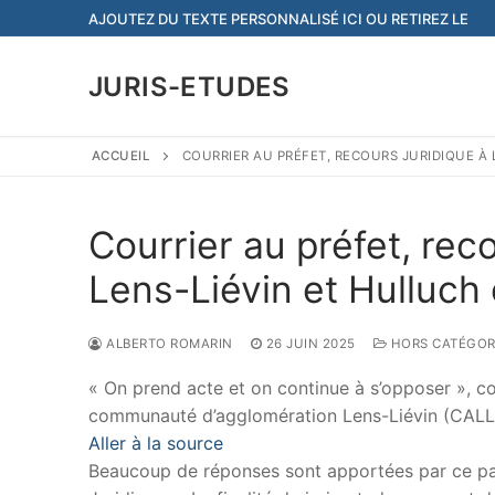
Aller
AJOUTEZ DU TEXTE PERSONNALISÉ ICI OU RETIREZ LE
au
contenu
JURIS-ETUDES
ACCUEIL
COURRIER AU PRÉFET, RECOURS JURIDIQUE À 
Courrier au préfet, recou
Lens-Liévin et Hulluch
ALBERTO ROMARIN
26 JUIN 2025
HORS CATÉGOR
« On prend acte et on continue à s’opposer », co
communauté d’agglomération Lens-Liévin (CALL)
Aller à la source
Beaucoup de réponses sont apportées par ce papi