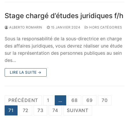
Stage chargé d’études juridiques f/h
ALBERTO ROMARIN
15 JANVIER 2024
HORS CATÉGORIES
Sous la responsabilité de la sous-directrice en charge
des affaires juridiques, vous devrez réaliser une étude
sur la représentation des personnes publiques au sein
des…
LIRE LA SUITE →
Pagination
PRÉCÉDENT
1
…
68
69
70
des
71
72
73
74
SUIVANT
publications