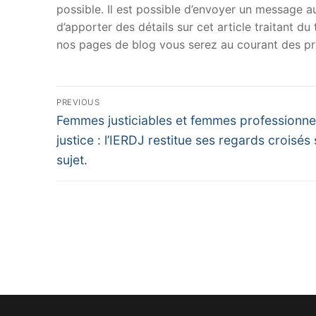
possible. Il est possible d’envoyer un message au
d’apporter des détails sur cet article traitant d
nos pages de blog vous serez au courant des pr
Navigation
PREVIOUS
Previous
de
Femmes justiciables et femmes professionne
post:
justice : l’IERDJ restitue ses regards croisés 
l’article
sujet.