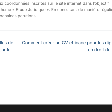
x coordonnées inscrites sur le site internet dans l’objectif
u thème « Etude Juridique ». En consultant de manière réguli
ochaines parutions.
Next
lles de
Comment créer un CV efficace pour les di
post:
sur le
en droit de 