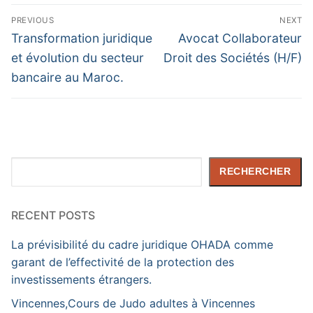
Navigation
PREVIOUS
NEXT
de
Previous
Next
Transformation juridique
Avocat Collaborateur
post:
post:
l’article
et évolution du secteur
Droit des Sociétés (H/F)
bancaire au Maroc.
Rechercher
RECHERCHER
RECENT POSTS
La prévisibilité du cadre juridique OHADA comme
garant de l’effectivité de la protection des
investissements étrangers.
Vincennes,Cours de Judo adultes à Vincennes