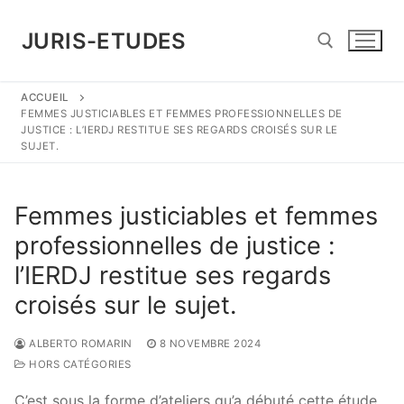
Aller
au
JURIS-ETUDES
contenu
ACCUEIL
Rechercher :
FEMMES JUSTICIABLES ET FEMMES PROFESSIONNELLES DE
JUSTICE : L’IERDJ RESTITUE SES REGARDS CROISÉS SUR LE
SUJET.
Femmes justiciables et femmes
professionnelles de justice :
l’IERDJ restitue ses regards
croisés sur le sujet.
ALBERTO ROMARIN
8 NOVEMBRE 2024
HORS CATÉGORIES
C’est sous la forme d’ateliers qu’a débuté cette étude,