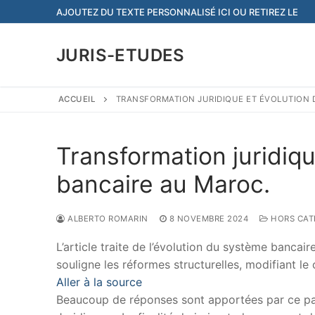
Aller
AJOUTEZ DU TEXTE PERSONNALISÉ ICI OU RETIREZ LE
au
contenu
JURIS-ETUDES
ACCUEIL
TRANSFORMATION JURIDIQUE ET ÉVOLUTION 
Transformation juridiqu
bancaire au Maroc.
ALBERTO ROMARIN
8 NOVEMBRE 2024
HORS CAT
L’article traite de l’évolution du système bancai
souligne les réformes structurelles, modifiant le c
Aller à la source
Beaucoup de réponses sont apportées par ce papi