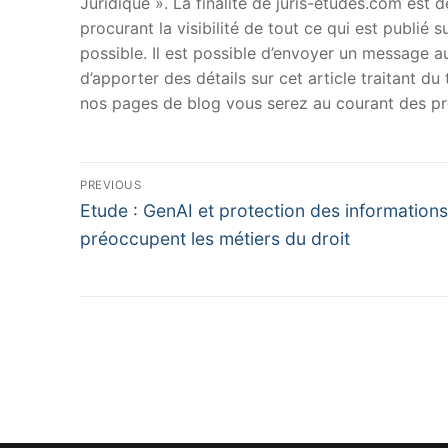
Juridique ». La finalité de juris-etudes.com est
procurant la visibilité de tout ce qui est publié 
possible. Il est possible d’envoyer un message au
d’apporter des détails sur cet article traitant d
nos pages de blog vous serez au courant des pr
Navigation
PREVIOUS
Previous
de
Etude : GenAI et protection des informations
post:
préoccupent les métiers du droit
l’article