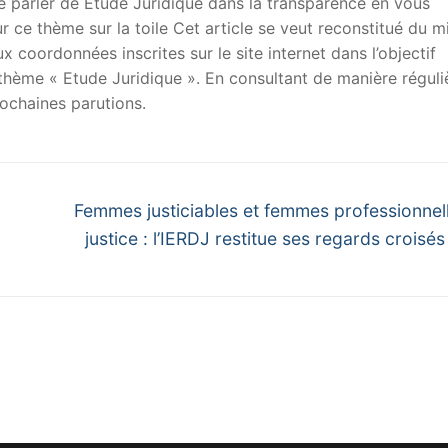
 de parler de Etude Juridique dans la transparence en vous
sur ce thème sur la toile Cet article se veut reconstitué du m
x coordonnées inscrites sur le site internet dans l’objectif
u thème « Etude Juridique ». En consultant de manière réguli
ochaines parutions.
Next
Femmes justiciables et femmes professionnel
post:
justice : l’IERDJ restitue ses regards croisés