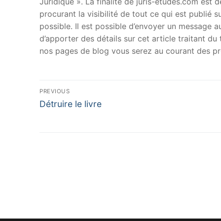
Juridique ». La finalité de juris-etudes.com est
procurant la visibilité de tout ce qui est publié 
possible. Il est possible d’envoyer un message au
d’apporter des détails sur cet article traitant d
nos pages de blog vous serez au courant des pr
Navigation
PREVIOUS
Previous
de
Détruire le livre
post:
l’article