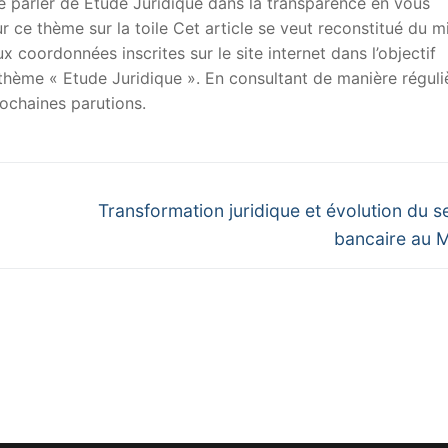
 de parler de Etude Juridique dans la transparence en vous
sur ce thème sur la toile Cet article se veut reconstitué du m
x coordonnées inscrites sur le site internet dans l’objectif
u thème « Etude Juridique ». En consultant de manière réguli
ochaines parutions.
Next
Transformation juridique et évolution du s
post:
bancaire au 