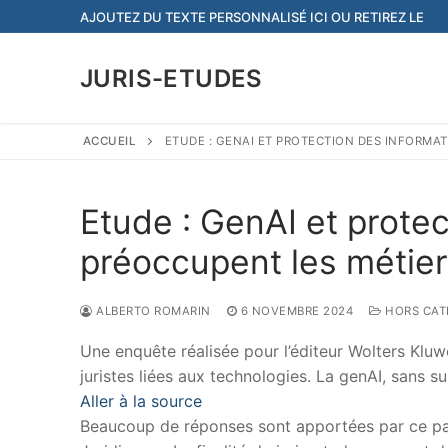
Aller
AJOUTEZ DU TEXTE PERSONNALISÉ ICI OU RETIREZ LE
au
contenu
JURIS-ETUDES
ACCUEIL
ETUDE : GENAI ET PROTECTION DES INFORMA
Etude : GenAI et prote
préoccupent les métier
ALBERTO ROMARIN
6 NOVEMBRE 2024
HORS CAT
Une enquête réalisée pour l’éditeur Wolters Kluw
juristes liées aux technologies. La genAI, sans s
Aller à la source
Beaucoup de réponses sont apportées par ce papi