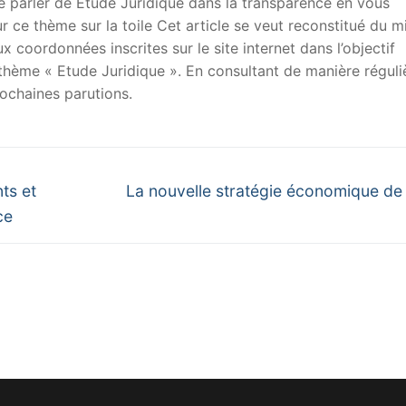
 de parler de Etude Juridique dans la transparence en vous
sur ce thème sur la toile Cet article se veut reconstitué du m
x coordonnées inscrites sur le site internet dans l’objectif
u thème « Etude Juridique ». En consultant de manière réguli
ochaines parutions.
Next
ts et
La nouvelle stratégie économique de
post:
ce