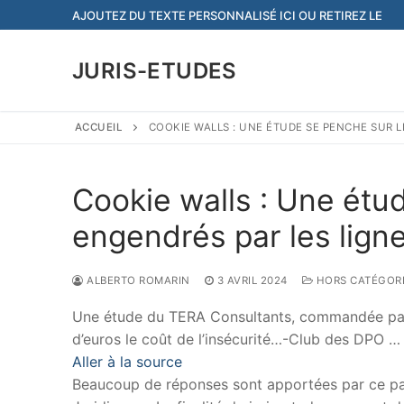
Aller
AJOUTEZ DU TEXTE PERSONNALISÉ ICI OU RETIREZ LE
au
contenu
JURIS-ETUDES
ACCUEIL
COOKIE WALLS : UNE ÉTUDE SE PENCHE SUR L
Cookie walls : Une étu
engendrés par les ligne
ALBERTO ROMARIN
3 AVRIL 2024
HORS CATÉGOR
Une étude du TERA Consultants, commandée par l
d’euros le coût de l’insécurité…-Club des DPO …
Aller à la source
Beaucoup de réponses sont apportées par ce papi