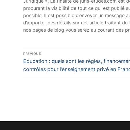
Juridique ». La finalité de juris-etudes.com est
procurant la visibilité de tout ce qui est publié 
possible. Il est possible d’envoyer un message au
d’apporter des détails sur cet article traitant d
nos pages de blog vous serez au courant des pr
Navigation
PREVIOUS
Previous
de
Education : quels sont les règles, financemen
post:
contrôles pour l’enseignement privé en Fran
l’article