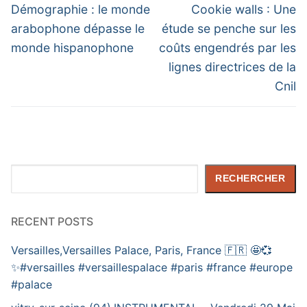
de
Previous
Next
Démographie : le monde
Cookie walls : Une
post:
post:
l’article
arabophone dépasse le
étude se penche sur les
monde hispanophone
coûts engendrés par les
lignes directrices de la
Cnil
Rechercher
RECHERCHER
RECENT POSTS
Versailles,Versailles Palace, Paris, France 🇫🇷 🤩💞
✨️#versailles #versaillespalace #paris #france #europe
#palace