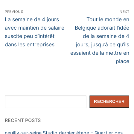
Navigation
PREVIOUS
NEXT
de
Previous
Next
La semaine de 4 jours
Tout le monde en
post:
post:
l’article
avec maintien de salaire
Belgique adorait l’idée
suscite peu d’intérêt
de la semaine de 4
dans les entreprises
jours, jusqu’à ce qu’ils
essaient de la mettre en
place
Rechercher
RECHERCHER
RECENT POSTS
neuilly-sur-seine,Studio dernier étage – Quartier des