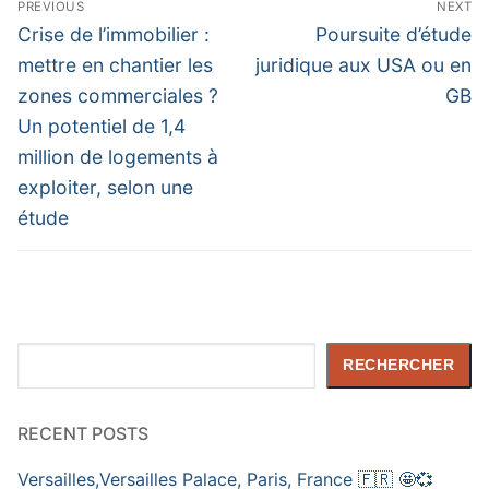
PREVIOUS
NEXT
de
Previous
Next
Crise de l’immobilier :
Poursuite d’étude
post:
post:
l’article
mettre en chantier les
juridique aux USA ou en
zones commerciales ?
GB
Un potentiel de 1,4
million de logements à
exploiter, selon une
étude
Rechercher
RECHERCHER
RECENT POSTS
Versailles,Versailles Palace, Paris, France 🇫🇷 🤩💞