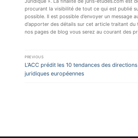
Juridique ». La finalité de juris-etudes.com est
procurant la visibilité de tout ce qui est publié 
possible. Il est possible d’envoyer un message au
d’apporter des détails sur cet article traitant d
nos pages de blog vous serez au courant des pr
Navigation
PREVIOUS
Previous
de
L’ACC prédit les 10 tendances des directions
post:
juridiques européennes
l’article