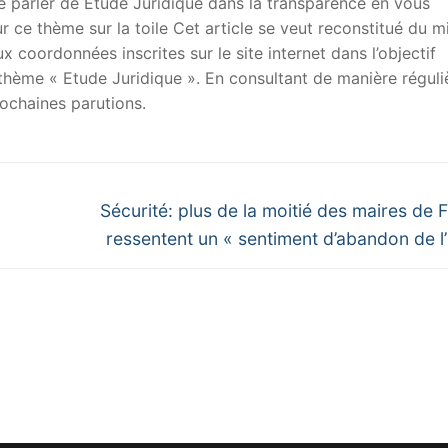
 de parler de Etude Juridique dans la transparence en vous
sur ce thème sur la toile Cet article se veut reconstitué du m
x coordonnées inscrites sur le site internet dans l’objectif
u thème « Etude Juridique ». En consultant de manière réguli
ochaines parutions.
Next
Sécurité: plus de la moitié des maires de 
post:
ressentent un « sentiment d’abandon de l’