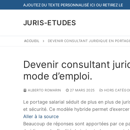
Aller
AJOUTEZ DU TEXTE PERSONNALISÉ ICI OU RETIREZ LE
au
contenu
JURIS-ETUDES
ACCUEIL
DEVENIR CONSULTANT JURIDIQUE EN PORTAGE 
Devenir consultant juri
mode d’emploi.
ALBERTO ROMARIN
27 MARS 2025
HORS CATÉGO
Le portage salarial séduit de plus en plus de ju
et sécurité. Ce modèle hybride permet d’exercer
Aller à la source
Beaucoup de réponses sont apportées par ce papi