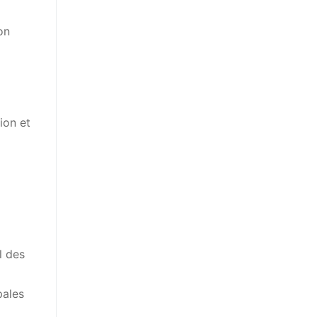
on
tion et
l des
pales