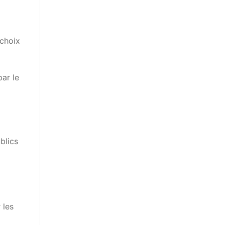
 choix
ar le
blics
 les