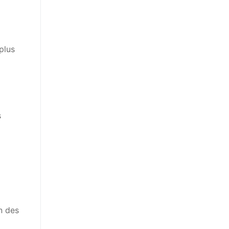
plus
s
n des