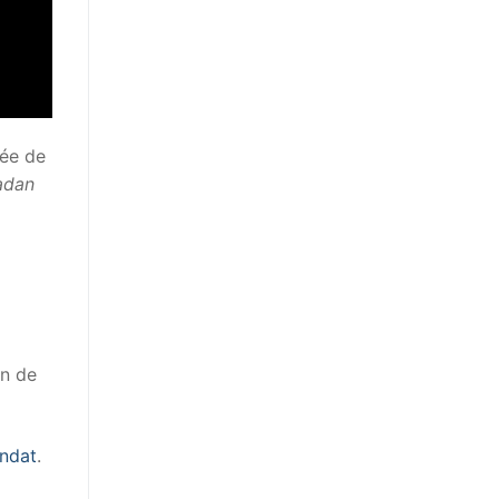
uée de
adan
on de
andat
.