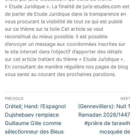
« Etude Juridique ». La finalité de juris-etudes.com est
de parler de Etude Juridique dans la transparence en
vous procurant la visibilité de tout ce qui est publié
sur ce thème sur la toile Cet article se veut
reconstitué du mieux possible. Il est possible
d’envoyer un message aux coordonnées inscrites sur
le site internet dans l’objectif d’apporter des détails
sur cet article traitant du thème « Etude Juridique ».
En consultant de manière régulière nos pages de blog
vous serez au courant des prochaines parutions.
Navigation
PREVIOUS
NEXT
de
Previous
Next
Créteil; Hand: l’Espagnol
(Gennevilliers): Nuit 1
post:
post:
l’article
Dujshebaev remplace
Ramadan 2026/1447
Guillaume Gille comme
#prière de tarawih
sélectionneur des Bleus
mosquée de