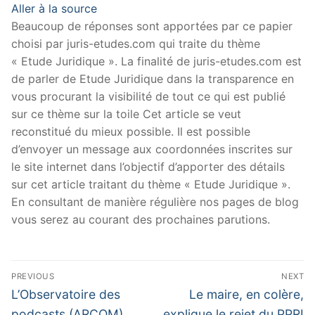
Aller à la source
Beaucoup de réponses sont apportées par ce papier
choisi par juris-etudes.com qui traite du thème
« Etude Juridique ». La finalité de juris-etudes.com est
de parler de Etude Juridique dans la transparence en
vous procurant la visibilité de tout ce qui est publié
sur ce thème sur la toile Cet article se veut
reconstitué du mieux possible. Il est possible
d’envoyer un message aux coordonnées inscrites sur
le site internet dans l’objectif d’apporter des détails
sur cet article traitant du thème « Etude Juridique ».
En consultant de manière régulière nos pages de blog
vous serez au courant des prochaines parutions.
Navigation
PREVIOUS
NEXT
de
Previous
Next
L’Observatoire des
Le maire, en colère,
post:
post:
podcasts (ARCOM)
explique le rejet du PPRI