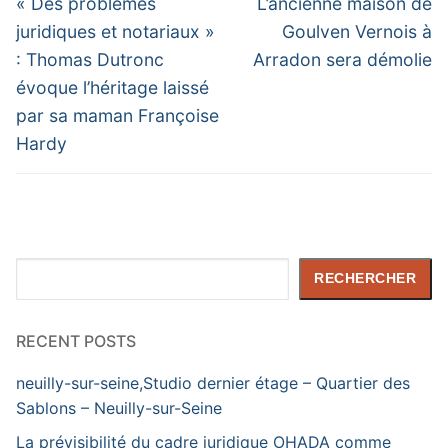
de
Previous
Next
« Des problèmes
L’ancienne maison de
post:
post:
l’article
juridiques et notariaux »
Goulven Vernois à
: Thomas Dutronc
Arradon sera démolie
évoque l’héritage laissé
par sa maman Françoise
Hardy
Rechercher
RECHERCHER
RECENT POSTS
neuilly-sur-seine,Studio dernier étage – Quartier des
Sablons – Neuilly-sur-Seine
La prévisibilité du cadre juridique OHADA comme