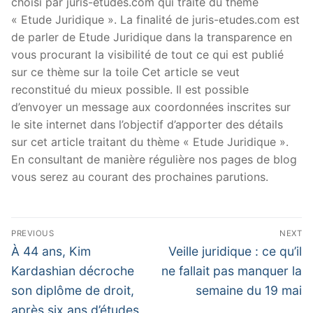
choisi par juris-etudes.com qui traite du thème
« Etude Juridique ». La finalité de juris-etudes.com est
de parler de Etude Juridique dans la transparence en
vous procurant la visibilité de tout ce qui est publié
sur ce thème sur la toile Cet article se veut
reconstitué du mieux possible. Il est possible
d’envoyer un message aux coordonnées inscrites sur
le site internet dans l’objectif d’apporter des détails
sur cet article traitant du thème « Etude Juridique ».
En consultant de manière régulière nos pages de blog
vous serez au courant des prochaines parutions.
Navigation
PREVIOUS
NEXT
de
Previous
Next
À 44 ans, Kim
Veille juridique : ce qu’il
post:
post:
l’article
Kardashian décroche
ne fallait pas manquer la
son diplôme de droit,
semaine du 19 mai
après six ans d’études