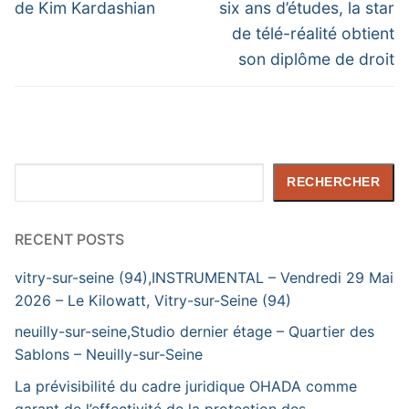
post:
post:
l’article
de Kim Kardashian
six ans d’études, la star
de télé-réalité obtient
son diplôme de droit
Rechercher
RECHERCHER
RECENT POSTS
vitry-sur-seine (94),INSTRUMENTAL – Vendredi 29 Mai
2026 – Le Kilowatt, Vitry-sur-Seine (94)
neuilly-sur-seine,Studio dernier étage – Quartier des
Sablons – Neuilly-sur-Seine
La prévisibilité du cadre juridique OHADA comme
garant de l’effectivité de la protection des