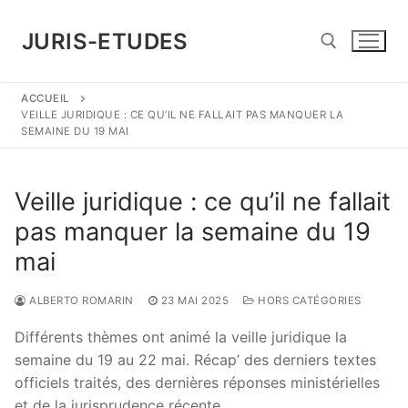
Aller
au
JURIS-ETUDES
contenu
ACCUEIL
Rechercher :
VEILLE JURIDIQUE : CE QU’IL NE FALLAIT PAS MANQUER LA
SEMAINE DU 19 MAI
Veille juridique : ce qu’il ne fallait
pas manquer la semaine du 19
mai
ALBERTO ROMARIN
23 MAI 2025
HORS CATÉGORIES
Différents thèmes ont animé la veille juridique la
semaine du 19 au 22 mai. Récap’ des derniers textes
officiels traités, des dernières réponses ministérielles
et de la jurisprudence récente.