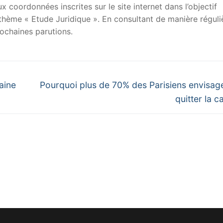
x coordonnées inscrites sur le site internet dans l’objectif
u thème « Etude Juridique ». En consultant de manière réguli
ochaines parutions.
Next
aine
Pourquoi plus de 70% des Parisiens envisag
post:
quitter la c