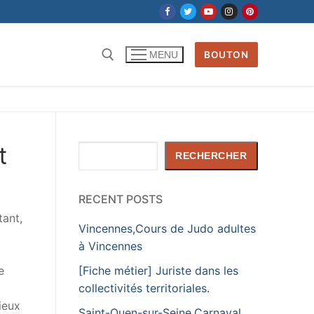
BOUTON
MENU
Rechercher :
t
Rechercher
RECHERCHER
RECENT POSTS
tant,
Vincennes,Cours de Judo adultes
à Vincennes
[Fiche métier] Juriste dans les
e
collectivités territoriales.
ieux
Saint-Ouen-sur-Seine,Carnaval