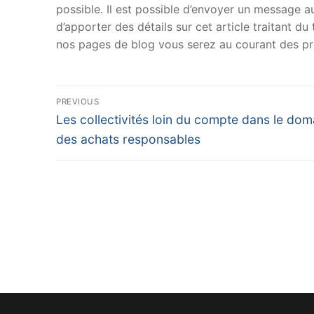
possible. Il est possible d’envoyer un message au
d’apporter des détails sur cet article traitant d
nos pages de blog vous serez au courant des pr
Navigation
PREVIOUS
Previous
de
Les collectivités loin du compte dans le dom
post:
des achats responsables
l’article