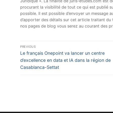
Juridique ». La finalité de juris-etudes.com est
procurant la visibilité de tout ce qui est publié 
possible. Il est possible d’envoyer un message au
d’apporter des détails sur cet article traitant d
nos pages de blog vous serez au courant des pr
Navigation
PREVIOUS
Previous
de
Le français Onepoint va lancer un centre
post:
d’excellence en data et IA dans la région de
l’article
Casablanca-Settat