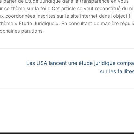
 de parler de Etude Juridique dans la transparence en vous
sur ce thème sur la toile Cet article se veut reconstitué du m
x coordonnées inscrites sur le site internet dans l’objectif
u thème « Etude Juridique ». En consultant de manière réguli
ochaines parutions.
Next
Les USA lancent une étude juridique compa
post:
sur les faillit