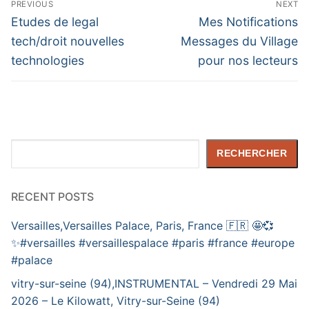
PREVIOUS
NEXT
de
Previous
Next
Etudes de legal
Mes Notifications
post:
post:
l’article
tech/droit nouvelles
Messages du Village
technologies
pour nos lecteurs
Rechercher
RECHERCHER
RECENT POSTS
Versailles,Versailles Palace, Paris, France 🇫🇷 🤩💞
✨️#versailles #versaillespalace #paris #france #europe
#palace
vitry-sur-seine (94),INSTRUMENTAL – Vendredi 29 Mai
2026 – Le Kilowatt, Vitry-sur-Seine (94)