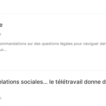
ue
S
recommandations sur des questions légales pour naviguer dan
aux…
ations sociales… le télétravail donne du
S