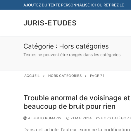
Aller
AJOUTEZ DU TEXTE PERSONNALISÉ ICI OU RETIREZ LE
au
contenu
JURIS-ETUDES
Catégorie :
Hors catégories
Textes ne peuvent être rangés dans les catégories.
ACCUEIL
HORS CATÉGORIES
PAGE 71
Trouble anormal de voisinage et r
beaucoup de bruit pour rien
ALBERTO ROMARIN
21 MAI 2024
HORS CATÉGORI
Dans cet article, l’auteur examine la codificatio