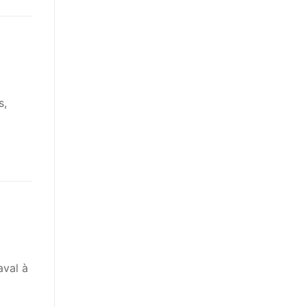
s,
aval à